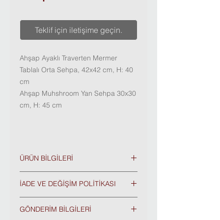
Teklif için iletişime geçin.
Ahşap Ayaklı Traverten Mermer
Tablalı Orta Sehpa, 42x42 cm, H: 40
cm
Ahşap Muhshroom Yan Sehpa 30x30
cm, H: 45 cm
ÜRÜN BİLGİLERİ
En x Boy:
42 x 42 cm
İADE VE DEĞİŞİM POLİTİKASI
Cayma ve İade Koşulları
Yükseklik:
40 cm
GÖNDERİM BİLGİLERİ
1. ALICI, mal satışına ilişkin ürünün