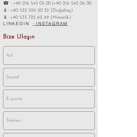
​☎ :
+90 216 545 05 00
|+90
216 545 06 00
📱:
+90 533 529 20 32
(Doğaltaş)
📱: +90 533 722 62 49 (Mimarlık)
LINKEDIN
·
INSTAGRAM
Bize Ulaşın