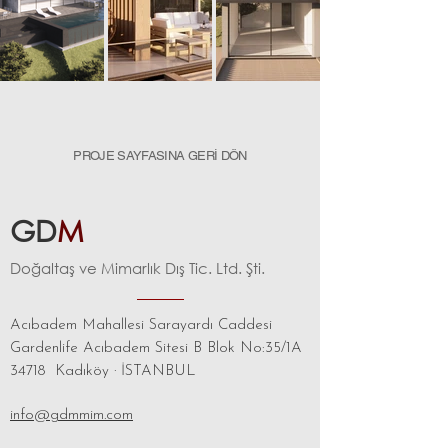
PROJE SAYFASINA GERİ DÖN
GD
M
Doğaltaş
ve Mimar
lı
k Dış Tic. Ltd. Şti.
Acıbadem Mahallesi Sarayardı Caddesi
Gardenlife Acıbadem Sitesi B Blok No:35/1A
34718
Kadıköy
·
İSTANBUL
info@gdmmim.com