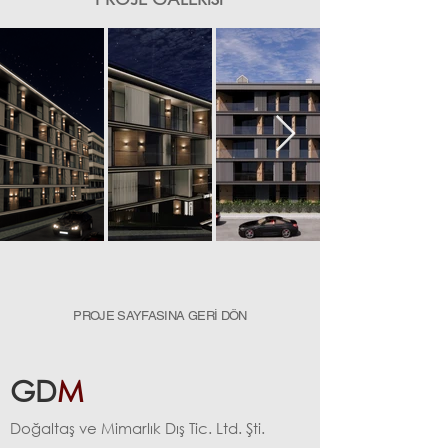
PROJE SAYFASINA GERİ DÖN
GD
M
Doğaltaş
ve Mimar
lı
k Dış Tic. Ltd. Şti.